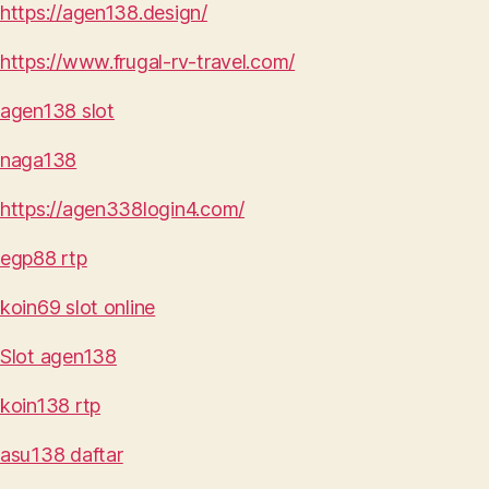
https://agen138.design/
https://www.frugal-rv-travel.com/
agen138 slot
naga138
https://agen338login4.com/
egp88 rtp
koin69 slot online
Slot agen138
koin138 rtp
asu138 daftar