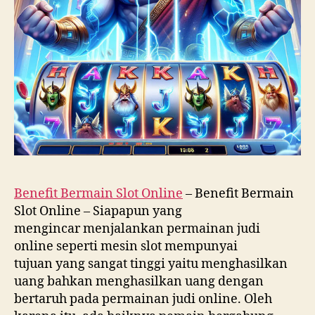
Benefit Bermain Slot Online
– Benefit Bermain
Slot Online – Siapapun yang
mengincar menjalankan permainan judi
online seperti mesin slot mempunyai
tujuan yang sangat tinggi yaitu menghasilkan
uang bahkan menghasilkan uang dengan
bertaruh pada permainan judi online. Oleh