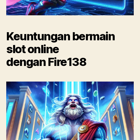
Keuntungan bermain
slot online
dengan Fire138