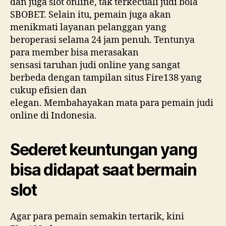
dan juga slot online, tak terkecuali judi bola
SBOBET. Selain itu, pemain juga akan
menikmati layanan pelanggan yang
beroperasi selama 24 jam penuh. Tentunya
para member bisa merasakan
sensasi taruhan judi online yang sangat
berbeda dengan tampilan situs Fire138 yang
cukup efisien dan
elegan. Membahayakan mata para pemain judi
online di Indonesia.
Sederet keuntungan yang
bisa didapat saat bermain
slot
Agar para pemain semakin tertarik, kini