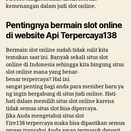
kemenangan dalam judi slot online.
Pentingnya bermain slot online
di website Api Terpercaya138
Bermain slot online sudah tidak sulit kita
temukan saat ini. Banyak sekali situs slot
online di Indonesia sehingga kita bingung situs
slot online mana yang benar-
benar terpercaya? Hal ini
sangat penting bagi anda para member baru ya
ng ingin bergabung di situs judi online. Hati-
hati dalam memilih situs slot online karena
tidak semua situs slot bisa dipercaya.
Jika Anda mengetahui situs slot
Fire138 terpercaya maka bisa dipastikan semua
proses transaksi Anda aman termasuk deposit