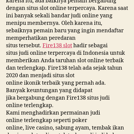
karena itu, ada baiknya pemain bergabung
dengan situs slot online terpercaya. Karena saat
ini banyak sekali bandar judi online yang
menipu membernya. Oleh karena itu,
sebaiknya pemain baru yang ingin mendaftar
memperhatikan peredaran
situs tersebut.
Fire138 slot
hadir sebagai
situs judi online terpercaya di Indonesia untuk
memberikan Anda taruhan slot online terbaik
dan terlengkap. Fire138 telah ada sejak tahun
2020 dan menjadi situs slot
online ikonik terbaik yang pernah ada.
Banyak keuntungan yang didapat
jika bergabung dengan Fire138 situs judi
online terlengkap.
Kami menghadirkan permainan judi
online terlengkap seperti poker
online, live casino, sabung ayam, tembak ikan