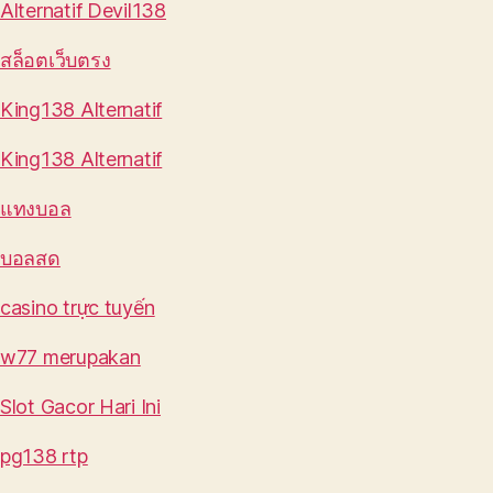
Alternatif Devil138
สล็อตเว็บตรง
King138 Alternatif
King138 Alternatif
แทงบอล
บอลสด
casino trực tuyến
w77 merupakan
Slot Gacor Hari Ini
pg138 rtp